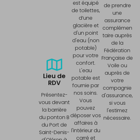
est équipé
de prendre
de toilettes,
une
d’une
assurance
glacière et
complémen
d'un point
taire auprès
d'eau (non
de la
potable)
Fédération
pour votre
Française de
confort.
Voile ou
L'eau
auprès de
Lieu de
potable est
votre
RDV
fournie par
compagnie
nos soins.
Présentez-
d'assurance,
Vous
vous devant
si vous
pouvez
la barrière
l'estimez
déposer vos
du ponton B
nécessaire.
affaires à
du Port de
l'intérieur du
Saint-Denis-
carré et
d'Oléron à