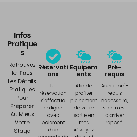
Infos
Pratique
S
Retrouvez
Réservati
Equipem
Pré-
Ici Tous
ons
ents
requis
Les Détails
La
Afin de
Aucun pré-
Pratiques
réservation
profiter
requis
Pour
s'effectue
pleinement
nécessaire,
Préparer
en ligne
de votre
si ce n'est
Au Mieux
avec
sortie en
d'arriver
Votre
paiement
mer,
reposé.
d'un
prévoyez :
Stage