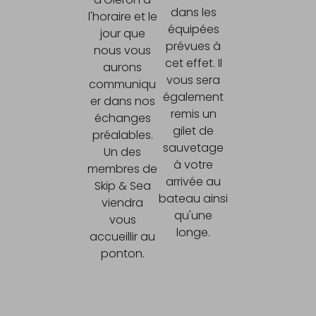
dans les
l'horaire et le
équipées
jour que
prévues à
nous vous
cet effet. Il
aurons
vous sera
communiqu
également
er dans nos
remis un
échanges
gilet de
préalables.
sauvetage
Un des
à votre
membres de
arrivée au
Skip & Sea
bateau ainsi
viendra
qu'une
vous
longe.
accueillir au
ponton.