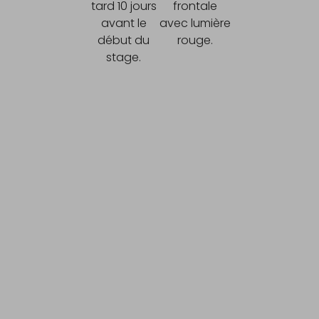
tard 10 jours
frontale
avant le
avec lumière
début du
rouge.
stage.