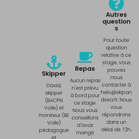
Autres
question
s
Pour toute
question
relative à ce
stage, vous
Repas
pouvez
Skipper
nous
Aucun repas
contacter à
David,
n'est prévu
helo@skipan
skipper
à bord pour
dsea.fr. Nous
(BACPN
ce stage.
vous
Voile) et
Nous vous
répondrons
moniteur (BE
conseillons
dans un
Voile)
d'avoir
délai de 72h.
pédagogue
mangé
et