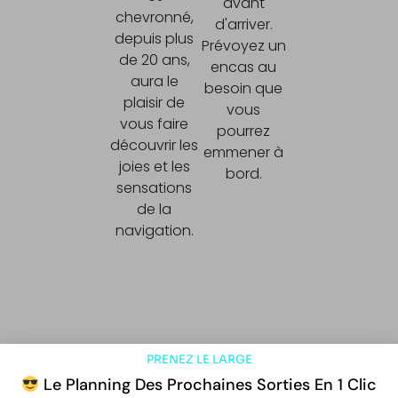
avant
chevronné,
d'arriver.
depuis plus
Prévoyez un
de 20 ans,
encas au
aura le
besoin que
plaisir de
vous
vous faire
pourrez
découvrir les
emmener à
joies et les
bord.
sensations
de la
navigation.
PRENEZ LE LARGE
Le Planning Des Prochaines Sorties En 1 Clic