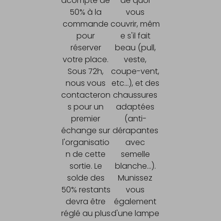
acompte de
de quoi
50% à la
vous
commande
couvrir, mêm
pour
e s'il fait
réserver
beau (pull,
votre place.
veste,
Sous 72h,
coupe-vent,
nous vous
etc...), et des
contacteron
chaussures
s pour un
adaptées
premier
(anti-
échange sur
dérapantes
l'organisatio
avec
n de cette
semelle
sortie. Le
blanche...).
solde des
Munissez
50% restants
vous
devra être
également
réglé au plus
d'une lampe