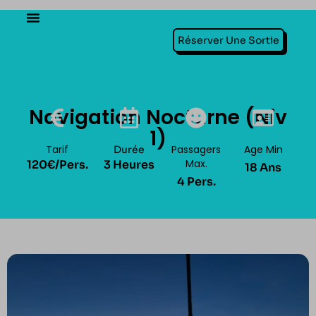
Réserver Une Sortie
Navigation Nocturne (Niv
1)
Tarif
Passagers
Age Min
Durée
Max.
120€/pers.
3 Heures
18 Ans
4 Pers.